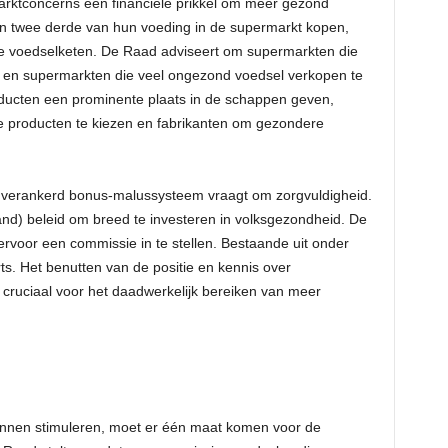
arktconcerns een financiële prikkel om meer gezond
n twee derde van hun voeding in de supermarkt kopen,
de voedselketen. De Raad adviseert om supermarkten die
 en supermarkten die veel ongezond voedsel verkopen te
ucten een prominente plaats in de schappen geven,
 producten te kiezen en fabrikanten om gezondere
k verankerd bonus-malussysteem vraagt om zorgvuldigheid.
nd) beleid om breed te investeren in volksgezondheid. De
rvoor een commissie in te stellen. Bestaande uit onder
ts. Het benutten van de positie en kennis over
ruciaal voor het daadwerkelijk bereiken van meer
nnen stimuleren, moet er één maat komen voor de