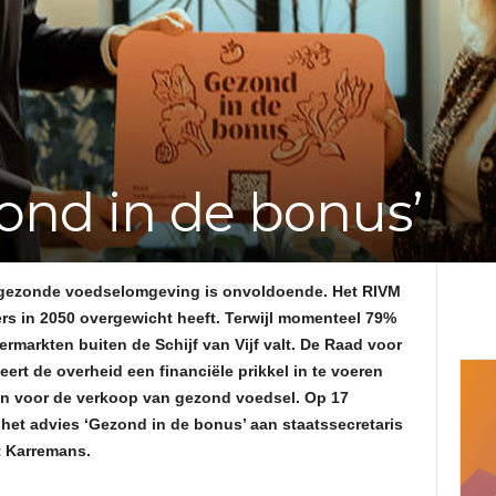
e
f
v
ond in de bonus’
a
n
n gezonde voedselomgeving is onvoldoende. Het RIVM
d
rs in 2050 overgewicht heeft. Terwijl momenteel 79%
markten buiten de Schijf van Vijf valt. De Raad voor
e
rt de overheid een financiële prikkel in te voeren
 voor de verkoop van gezond voedsel. Op 17
A
et advies ‘Gezond in de bonus’ aan staatssecretaris
t Karremans.
d