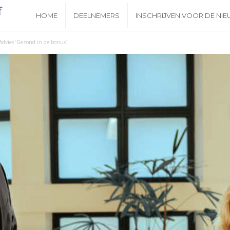
N
HOME
DEELNEMERS
INSCHRIJVEN VOOR DE NI
i
Advies ‘Gezond in de bonus’
e
u
w
s
b
r
i