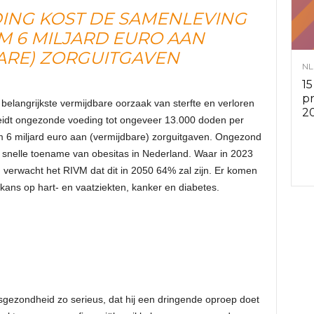
NG KOST DE SAMENLEVING
v
IM 6 MILJARD EURO AAN
ARE) ZORGUITGAVEN
i
NL
15
e
p
elangrijkste vermijdbare oorzaak van sterfte en verloren
2
eidt ongezonde voeding tot ongeveer 13.000 doden per
s
uim 6 miljard euro aan (vermijdbare) zorguitgaven. Ongezond
, snelle toename van obesitas in Nederland. Waar in 2023
r
 verwacht het RIVM dat dit in 2050 64% zal zijn. Er komen
ans op hart- en vaatziekten, kanker en diabetes.
a
d
e
sgezondheid zo serieus, dat hij een dringende oproep doet
n