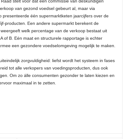
Raad stelt voor dat een commissie van deskundigen
verkoop van gezond voedsel gebeurt al, maar via
Zo presenteerde één supermarktketen jaarcijfers over de
 Vijf-producten. Een andere supermarkt berekent de
 weergeeft welk percentage van de verkoop bestaat uit
 of B. Eén maat en structurele rapportage is echter
daarmee een gezondere voedselomgeving mogelijk te maken.
teindelijk zorgvuldigheid: liefst wordt het systeem in fases
reid tot alle verkopers van voedingsproducten, dus ook
ngen. Om zo álle consumenten gezonder te laten kiezen en
iervoor maximaal in te zetten.