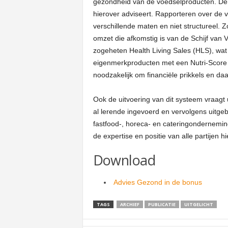
gezondheid van de voedselproducten. De 
hierover adviseert. Rapporteren over de 
verschillende maten en niet structureel. 
omzet die afkomstig is van de Schijf van
zogeheten Health Living Sales (HLS), wat
eigenmerkproducten met een Nutri-Score A
noodzakelijk om financiële prikkels en 
Ook de uitvoering van dit systeem vraagt ui
al lerende ingevoerd en vervolgens uitgeb
fastfood-, horeca- en cateringondernemi
de expertise en positie van alle partijen h
Download
Advies Gezond in de bonus
TAGS
ARCHIEF
PUBLICATIE
UITGELICHT