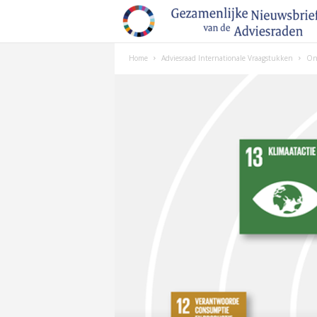
Home
Adviesraad Internationale Vraagstukken
Onl