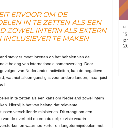
v
LEIT ERVOOR OM DE
LEN IN TE ZETTEN ALS EEN
i
NL
D ZOWEL INTERN ALS EXTERN
15
 INCLUSIEVER TE MAKEN
e
p
2
s
land steviger moet inzetten op het behalen van de
onale belang van internationale samenwerking. Door
r
 gevolgen van Nederlandse activiteiten, kan de negatieve
, wat niet alleen gunstig is voor andere landen, maar juist
a
elf.
d
oelen in te zetten als een kans om Nederland zowel intern
en. Hierbij is het van belang dat relevante
e
n tussen verschillende ministeries. Dit vraagt om een
u van de overheid en een duidelijke visie waarin
n
 versterken en waarmee korte- en langetermijndoelen met