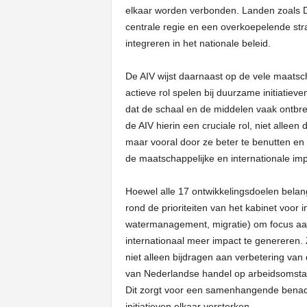
elkaar worden verbonden. Landen zoals 
centrale regie en een overkoepelende stra
integreren in het nationale beleid.
De AIV wijst daarnaast op de vele maatsch
actieve rol spelen bij duurzame initiatiev
dat de schaal en de middelen vaak ontbre
de AIV hierin een cruciale rol, niet allee
maar vooral door ze beter te benutten en
de maatschappelijke en internationale im
Hoewel alle 17 ontwikkelingsdoelen belang
rond de prioriteiten van het kabinet voor
watermanagement, migratie) om focus aan
internationaal meer impact te genereren.
niet alleen bijdragen aan verbetering va
van Nederlandse handel op arbeidsomstan
Dit zorgt voor een samenhangende benade
initiatieven elkaar versterken.