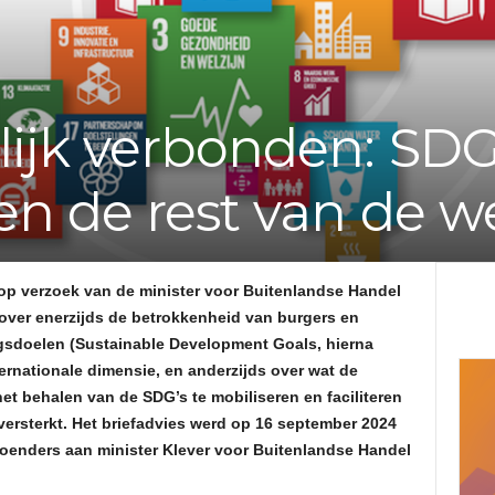
e
f
ijk verbonden: SDG’
v
n de rest van de w
a
n
op verzoek van de minister voor Buitenlandse Handel
d
over enerzijds de betrokkenheid van burgers en
gsdoelen (
Sustainable Development Goals
, hierna
e
ernationale dimensie, en anderzijds over wat de
et behalen van de SDG’s te mobiliseren en faciliteren
A
ersterkt. Het briefadvies werd op 16 september 2024
Koenders aan minister Klever voor Buitenlandse Handel
d