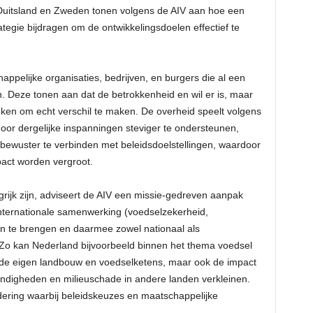
Duitsland en Zweden tonen volgens de AIV aan hoe een
tegie bijdragen om de ontwikkelingsdoelen effectief te
appelijke organisaties, bedrijven, en burgers die al een
en. Deze tonen aan dat de betrokkenheid en wil er is, maar
ken om echt verschil te maken. De overheid speelt volgens
n door dergelijke inspanningen steviger te ondersteunen,
 bewuster te verbinden met beleidsdoelstellingen, waardoor
pact worden vergroot.
rijk zijn, adviseert de AIV een missie-gedreven aanpak
 internationale samenwerking (voedselzekerheid,
 te brengen en daarmee zowel nationaal als
 Zo kan Nederland bijvoorbeeld binnen het thema voedsel
n de eigen landbouw en voedselketens, maar ook de impact
digheden en milieuschade in andere landen verkleinen.
ring waarbij beleidskeuzes en maatschappelijke