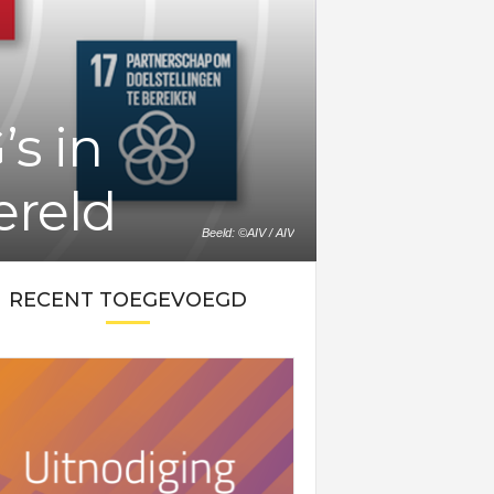
s in
ereld
Beeld: ©AIV / AIV
RECENT TOEGEVOEGD