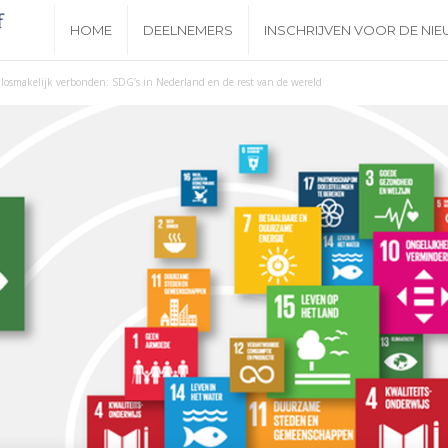
N
HOME
DEELNEMERS
INSCHRIJVEN VOOR DE NI
i
osmakelijk verbonden: SDG’s in Nederland en de rest van de wereld
e
u
w
s
b
r
i