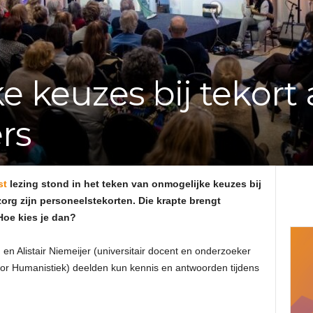
e
f
 keuzes bij tekort
v
rs
a
n
st
lezing stond in het teken van onmogelijke keuzes bij
d
zorg zijn personeelstekorten. Die krapte brengt
 Hoe kies je dan?
e
n Alistair Niemeijer (universitair docent en onderzoeker
A
voor Humanistiek) deelden kun kennis en antwoorden tijdens
d