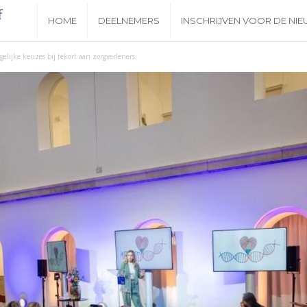
N
HOME
DEELNEMERS
INSCHRIJVEN VOOR DE NI
i
lijke keuzes bij tekort aan zorgverleners
e
u
w
s
b
r
i