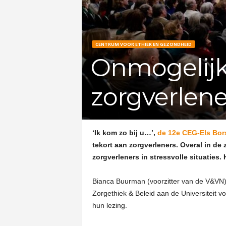
CENTRUM VOOR ETHIEK EN GEZONDHEID
Onmogelijke
zorgverlene
‘Ik kom zo bij u…’,
de 12e CEG-Els Bor
tekort aan zorgverleners. Overal in de 
zorgverleners in stressvolle situaties.
Bianca Buurman (voorzitter van de V&VN) e
Zorgethiek & Beleid aan de Universiteit 
hun lezing.