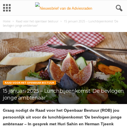
Home
Raad voor het openbaar bestuur
15 januari 2025 – Lunchbijeenkomst ‘De
bevlogen jonge ambtenaar’
RAAD VOOR HET OPENBAAR BESTUUR
15 januari 2025 – Lunchbijeenkomst ‘De bevlogen
jonge ambtenaar’
Graag nodigt de Raad voor het Openbaar Bestuur (ROB) jou
persoonlijk uit voor de lunchbijeenkomst ‘De bevlogen jonge
ambtenaar – In gesprek met Huri Sahin en Herman Tjeenk