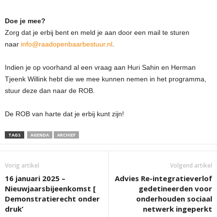
Doe je mee?
Zorg dat je erbij bent en meld je aan door een mail te sturen
naar
info@raadopenbaarbestuur.nl
.
Indien je op voorhand al een vraag aan Huri Sahin en Herman
Tjeenk Willink hebt die we mee kunnen nemen in het programma,
stuur deze dan naar de ROB.
De ROB van harte dat je erbij kunt zijn!
TAGS
AGENDA
ARCHIEF
Vorig artikel
Volgend artikel
16 januari 2025 –
Advies Re-integratieverlof
Nieuwjaarsbijeenkomst [
gedetineerden voor
Demonstratierecht onder
onderhouden sociaal
druk’
netwerk ingeperkt