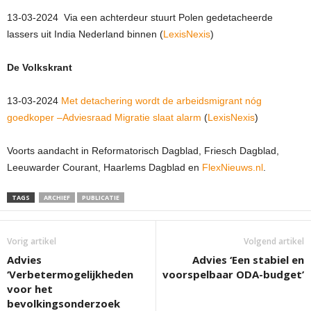
13-03-2024 Via een achterdeur stuurt Polen gedetacheerde
lassers uit India Nederland binnen (
LexisNexis
)
De Volkskrant
13-03-2024
Met detachering wordt de arbeidsmigrant nóg
goedkoper –Adviesraad Migratie slaat alarm
(
LexisNexis
)
Voorts aandacht in Reformatorisch Dagblad, Friesch Dagblad,
Leeuwarder Courant, Haarlems Dagblad en
FlexNieuws.nl
.
TAGS
ARCHIEF
PUBLICATIE
Vorig artikel
Volgend artikel
Advies
Advies ‘Een stabiel en
‘Verbetermogelijkheden
voorspelbaar ODA-budget’
voor het
bevolkingsonderzoek