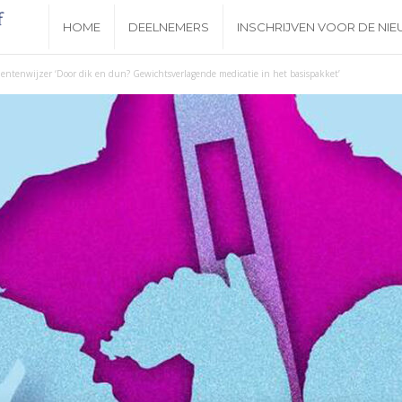
N
HOME
DEELNEMERS
INSCHRIJVEN VOOR DE NI
i
ntenwijzer ‘Door dik en dun? Gewichtsverlagende medicatie in het basispakket’
e
u
w
s
b
r
i