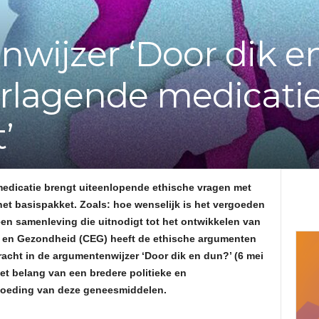
e
wijzer ‘Door dik e
f
rlagende medicatie
v
’
a
n
dicatie brengt uiteenlopende ethische vragen met
d
het basispakket. Zoals: hoe wenselijk is het vergoeden
en samenleving die uitnodigt tot het ontwikkelen van
e
 en Gezondheid (CEG) heeft de ethische argumenten
acht in de argumentenwijzer ‘Door dik en dun?’ (6 mei
A
et belang van een bredere politieke en
goeding van deze geneesmiddelen.
d