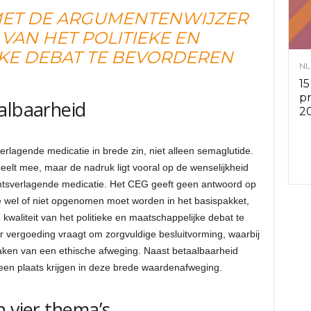
MET DE ARGUMENTENWIJZER
v
 VAN HET POLITIEKE EN
KE DEBAT TE BEVORDEREN
i
NL
15
e
p
albaarheid
2
s
rlagende medicatie in brede zin, niet alleen semaglutide.
r
eelt mee, maar de nadruk ligt vooral op de wenselijkheid
htsverlagende medicatie. Het CEG geeft geen antwoord op
a
e wel of niet opgenomen moet worden in het basispakket,
waliteit van het politieke en maatschappelijke debat te
d
r vergoeding vraagt om zorgvuldige besluitvorming, waarbij
ken van een ethische afweging. Naast betaalbaarheid
e
een plaats krijgen in deze brede waardenafweging.
n
n vier thema’s