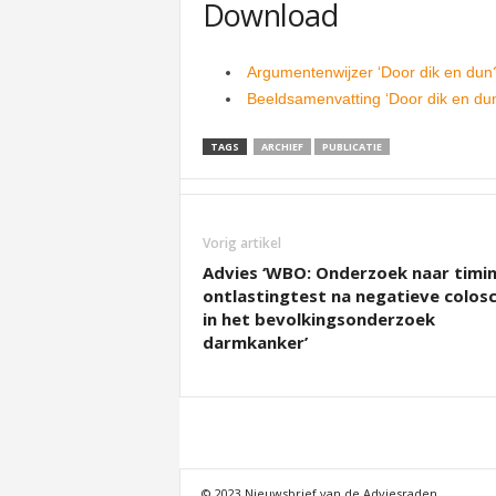
Download
Argumentenwijzer ‘Door dik en dun?
Beeldsamenvatting ‘Door dik en dun
TAGS
ARCHIEF
PUBLICATIE
Vorig artikel
Advies ‘WBO: Onderzoek naar timi
ontlastingtest na negatieve colos
in het bevolkingsonderzoek
darmkanker’
© 2023 Nieuwsbrief van de Adviesraden