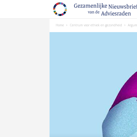
Home
Centrum voor ethiek en gezondheid
Argume