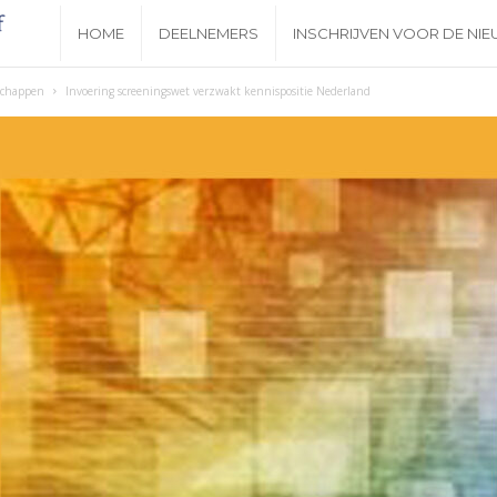
N
HOME
DEELNEMERS
INSCHRIJVEN VOOR DE NI
i
schappen
Invoering screeningswet verzwakt kennispositie Nederland
e
u
w
s
b
r
i