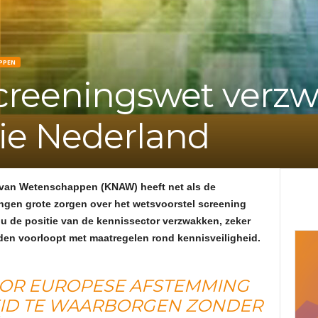
e
f
PPEN
screeningswet verzw
v
tie Nederland
a
n
 van Wetenschappen (KNAW) heeft net als de
d
ingen grote zorgen over het wetsvoorstel screening
ou de positie van de kennissector verzwakken, zeker
e
den voorloopt met maatregelen rond kennisveiligheid.
A
OOR EUROPESE AFSTEMMING
EID TE WAARBORGEN ZONDER
d