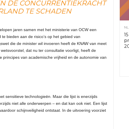
ÉN DE CONCURRENTIEKRACHT
v
RLAND TE SCHADEN
i
NL
gelopen jaren samen met het ministerie van OCW een
15
te bieden aan de risico’s op het gebied van
e
p
gswet die de minister wil invoeren heeft de KNAW van meet
2
etsvoorstel, dat nu ter consultatie voorligt, heeft de
s
e principes van academische vrijheid en de autonomie van
r
a
d
et sensitieve technologieën. Maar die lijst is enerzijds
zijds niet alle onderwerpen – en dat kan ook niet. Een lijst
e
waardoor schijnveiligheid ontstaat. In de uitvoering voorziet
n