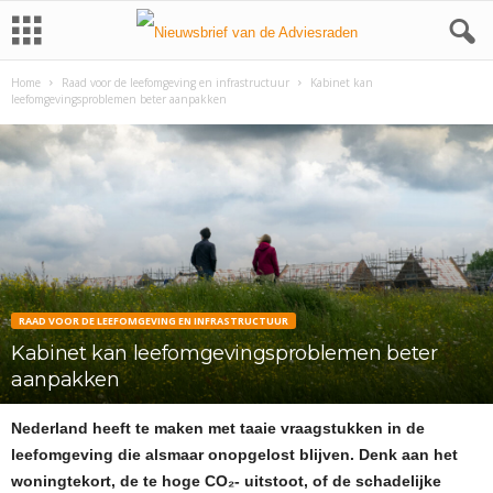
Home
Raad voor de leefomgeving en infrastructuur
Kabinet kan
leefomgevingsproblemen beter aanpakken
RAAD VOOR DE LEEFOMGEVING EN INFRASTRUCTUUR
Kabinet kan leefomgevingsproblemen beter
aanpakken
Nederland heeft te maken met taaie vraagstukken in de
leefomgeving die alsmaar onopgelost blijven. Denk aan het
woningtekort, de te hoge CO₂- uitstoot, of de schadelijke