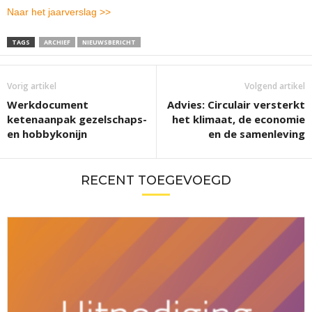
Naar het jaarverslag >>
TAGS
ARCHIEF
NIEUWSBERICHT
Vorig artikel
Volgend artikel
Werkdocument
Advies: Circulair versterkt
ketenaanpak gezelschaps-
het klimaat, de economie
en hobbykonijn
en de samenleving
RECENT TOEGEVOEGD