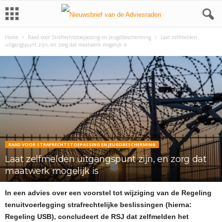
Home
Raad voor Strafrechtstoepassing en Jeugdbescherming
Laat zelfmelden
uitgangspunt zijn, en zorg dat maatwerk mogelijk is
RAAD VOOR STRAFRECHTSTOEPASSING EN JEUGDBESCHERMING
Laat zelfmelden uitgangspunt zijn, en zorg dat
maatwerk mogelijk is
In een advies over een voorstel tot wijziging van de Regeling
tenuitvoerlegging strafrechtelijke beslissingen (hierna:
Regeling USB), concludeert de RSJ dat zelfmelden het