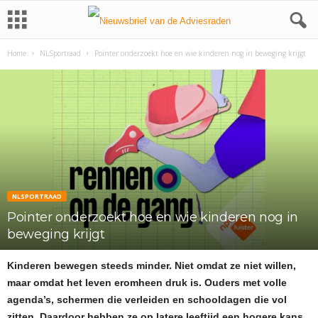
Home
NLSportraad
Pointer onderzoekt hoe en wie kinderen nog in beweging krijgt
NLSPORTRAAD
Pointer onderzoekt hoe en wie kinderen nog in
beweging krijgt
Kinderen bewegen steeds minder. Niet omdat ze niet willen,
maar omdat het leven eromheen druk is. Ouders met volle
agenda’s, schermen die verleiden en schooldagen die vol
zitten. Daardoor hebben ze op latere leeftijd een hogere kans