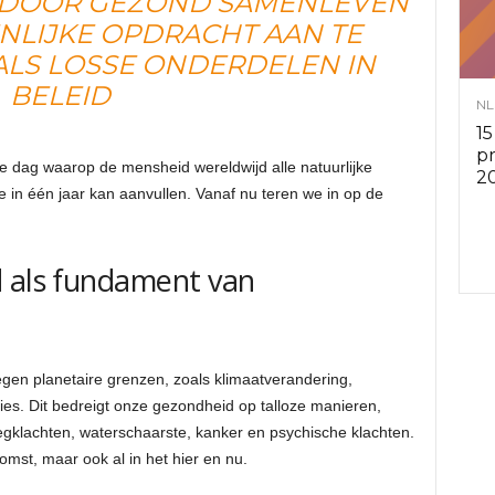
E DOOR GEZOND SAMENLEVEN
NLIJKE OPDRACHT AAN TE
v
 ALS LOSSE ONDERDELEN IN
i
BELEID
NL
15
e
p
 dag waarop de mensheid wereldwijd alle natuurlijke
2
 in één jaar kan aanvullen. Vanaf nu teren we in op de
s
r
d als fundament van
a
d
gen planetaire grenzen, zoals klimaatverandering,
lies. Dit bedreigt onze gezondheid op talloze manieren,
e
gklachten, waterschaarste, kanker en psychische klachten.
komst, maar ook al in het hier en nu.
n