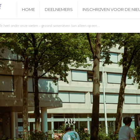
N
HOME
DEELNEMERS
INSCHRIJVEN VOOR DE NI
i
Te heet onder onze voeten – gezond samenleven kan alleen op een...
e
u
w
s
b
r
i