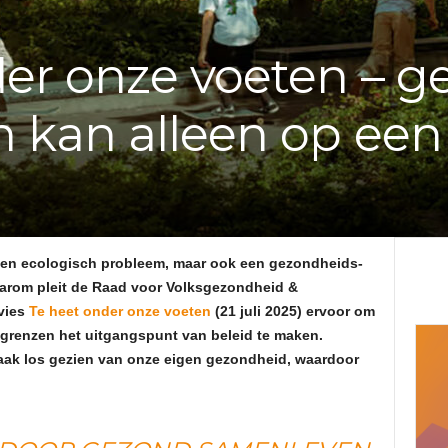
e
der onze voeten – 
f
 kan alleen op ee
v
a
n
 een ecologisch probleem, maar ook een gezondheids-
d
arom pleit de Raad voor Volksgezondheid &
vies
Te heet onder onze voeten
(21 juli 2025) ervoor om
e
grenzen het uitgangspunt van beleid te maken.
aak los gezien van onze eigen gezondheid, waardoor
A
d