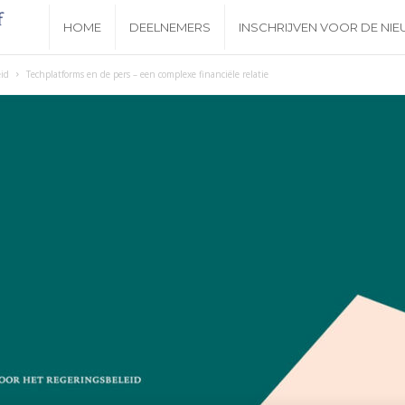
N
HOME
DEELNEMERS
INSCHRIJVEN VOOR DE NI
i
id
Techplatforms en de pers – een complexe financiële relatie
e
u
w
s
b
r
i