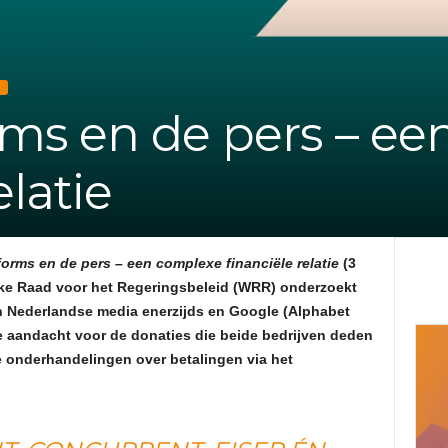
e
f
D
rms en de pers – e
v
elatie
a
n
orms en de pers – een complexe financiële relatie
(3
d
ke Raad voor het Regeringsbeleid (WRR) onderzoekt
en Nederlandse media enerzijds en Google (Alphabet
e
re aandacht voor de donaties die beide bedrijven deden
e onderhandelingen over betalingen via het
A
d