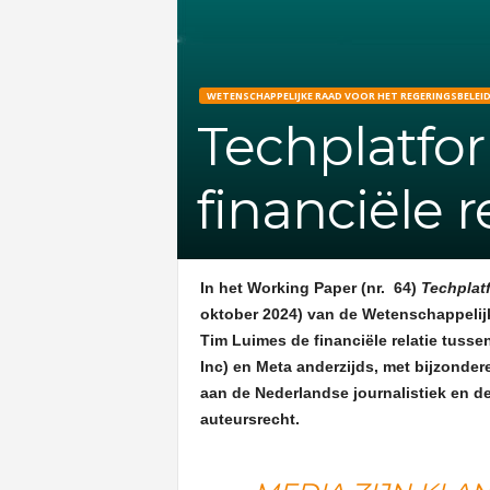
WETENSCHAPPELIJKE RAAD VOOR HET REGERINGSBELEI
Techplatfo
financiële r
In het Working Paper (nr. 64)
Techplatf
oktober 2024) van de Wetenschappelij
Tim Luimes de financiële relatie tuss
Inc) en Meta anderzijds, met bijzonde
aan de Nederlandse journalistiek en d
auteursrecht.