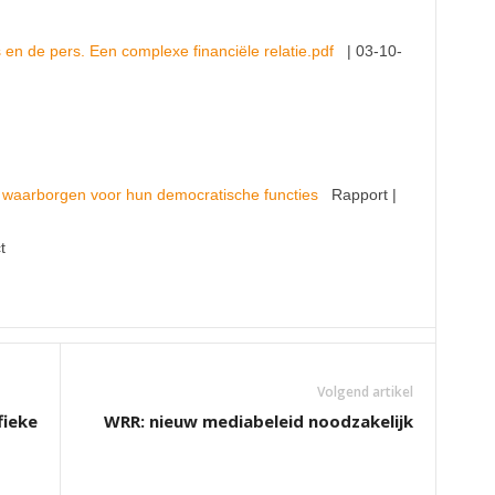
 en de pers. Een complexe financiële relatie.pdf
| 03-10-
 waarborgen voor hun democratische functies
Rapport |
t
Volgend artikel
fieke
WRR: nieuw mediabeleid noodzakelijk