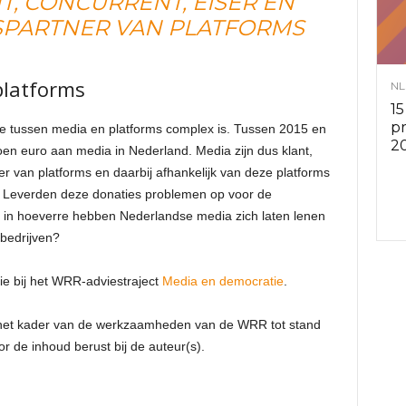
T, CONCURRENT, EISER ÉN
PARTNER VAN PLATFORMS
v
i
platforms
NL
15
e
p
tie tussen media en platforms complex is. Tussen 2015 en
2
n euro aan media in Nederland. Media zijn dus klant,
s
r van platforms en daarbij afhankelijk van deze platforms
n. Leverden deze donaties problemen op voor de
r
En in hoeverre hebben Nederlandse media zich laten lenen
bedrijven?
a
ie bij het WRR-adviestraject
Media en democratie
.
d
n het kader van de werkzaamheden van de WRR tot stand
e
r de inhoud berust bij de auteur(s).
n