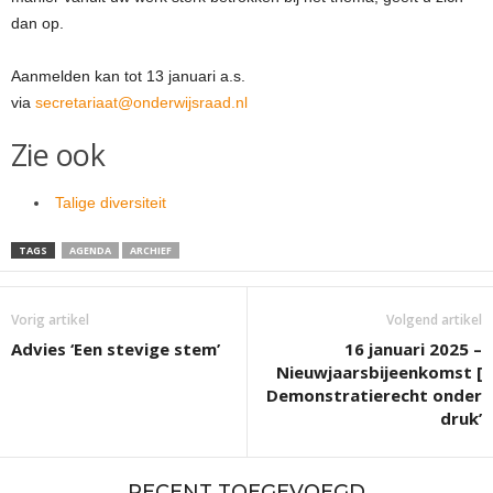
dan op.
Aanmelden kan tot 13 januari a.s.
via
secretariaat@onderwijsraad.nl
Zie ook
Talige diversiteit
TAGS
AGENDA
ARCHIEF
Vorig artikel
Volgend artikel
Advies ‘Een stevige stem’
16 januari 2025 –
Nieuwjaarsbijeenkomst [
Demonstratierecht onder
druk’
RECENT TOEGEVOEGD