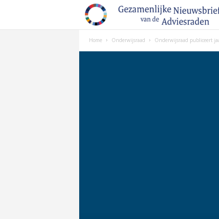
Home
Onderwijsraad
Onderwijsraad publiceert ja