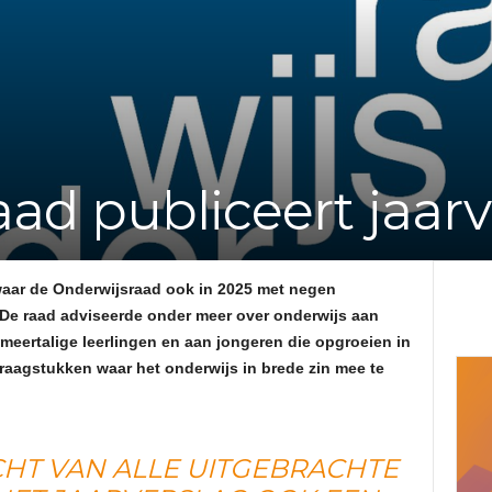
e
f
v
ad publiceert jaarv
a
n
waar de Onderwijsraad ook in 2025 met negen
d
. De raad adviseerde onder meer over onderwijs aan
n meertalige leerlingen en aan jongeren die opgroeien in
e
vraagstukken waar het onderwijs in brede zin mee te
A
CHT VAN ALLE UITGEBRACHTE
d