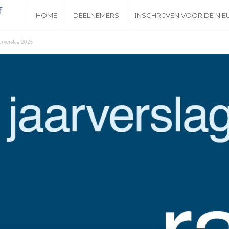
N
HOME
DEELNEMERS
INSCHRIJVEN VOOR DE NI
i
arverslag 2025
e
u
w
s
b
r
i