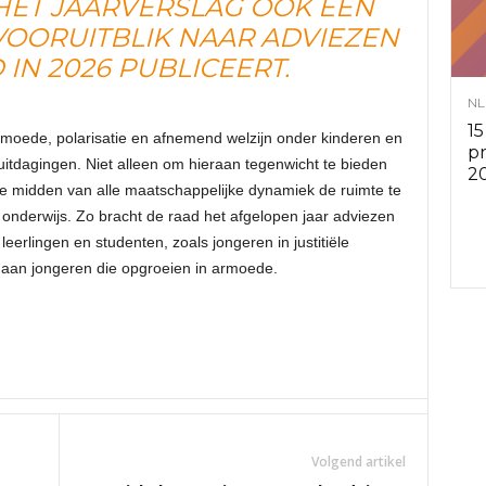
 HET JAARVERSLAG OOK EEN
VOORUITBLIK NAAR ADVIEZEN
v
 IN 2026 PUBLICEERT.
i
NL
15
rmoede, polarisatie en afnemend welzijn onder kinderen en
e
p
 uitdagingen. Niet alleen om hieraan tegenwicht te bieden
2
 midden van alle maatschappelijke dynamiek de ruimte te
s
onderwijs. Zo bracht de raad het afgelopen jaar adviezen
leerlingen en studenten, zoals jongeren in justitiële
r
n aan jongeren die opgroeien in armoede.
a
d
e
Volgend artikel
n