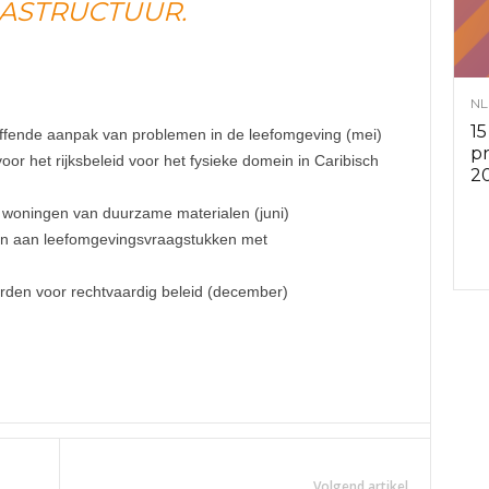
RASTRUCTUUR.
v
i
NL
15
effende aanpak van problemen in de leefomgeving (mei)
e
p
r het rijksbeleid voor het fysieke domein in Caribisch
2
s
woningen van duurzame materialen (juni)
n aan leefomgevingsvraagstukken met
r
rden voor rechtvaardig beleid (december)
a
d
e
n
Volgend artikel