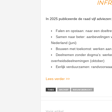
INF
In 2025 publiceerde de raad vijf adviezen:
Falen en opstaan: naar een doeltr
Samen naar beter: aanbevelingen voo
Nederland (juni)
Bouwen met toekomst: werken aan 
Deelnemen zonder dogma’s: werke
overheidsdeelnemingen (oktober)
Eerlijk verduurzamen: randvoorwaa
Lees verder >>
TAGS
ARCHIEF
NIEUWSBERICHT
Vorig artikel