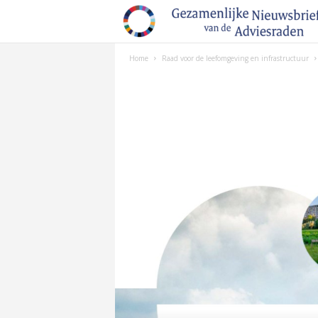
Home
Raad voor de leefomgeving en infrastructuur