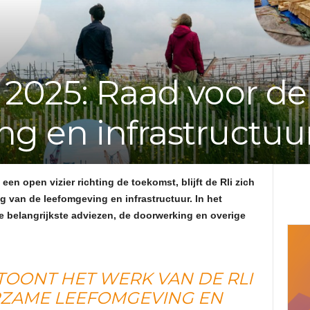
e
f
 2025: Raad voor de
v
g en infrastructuu
a
n
en open vizier richting de toekomst, blijft de Rli zich
d
 van de leefomgeving en infrastructuur. In het
e belangrijkste adviezen, de doorwerking en overige
e
A
TOONT HET WERK VAN DE RLI
ZAME LEEFOMGEVING EN
d