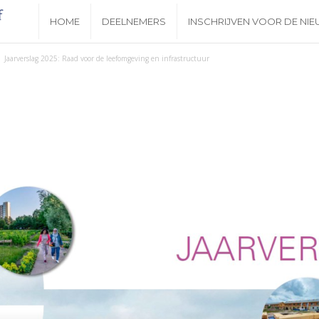
N
HOME
DEELNEMERS
INSCHRIJVEN VOOR DE NI
i
Jaarverslag 2025: Raad voor de leefomgeving en infrastructuur
e
u
w
s
b
r
i