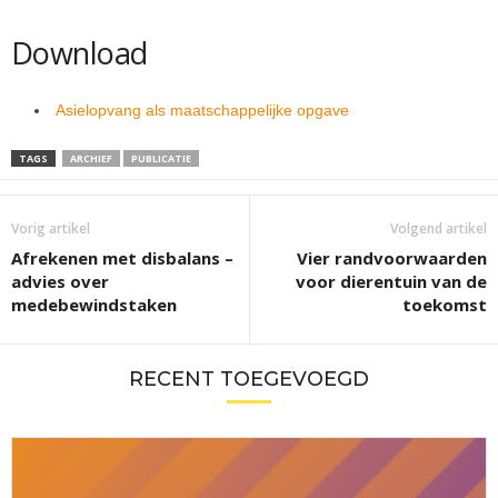
Download
Asielopvang als maatschappelijke opgave
TAGS
ARCHIEF
PUBLICATIE
Vorig artikel
Volgend artikel
Afrekenen met disbalans –
Vier randvoorwaarden
advies over
voor dierentuin van de
medebewindstaken
toekomst
RECENT TOEGEVOEGD