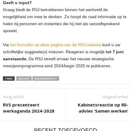
Geeft u input?
Graag biedt de RSJ betrokkenen binnen het werkveld de
mogelijkheid om mee te denken. Zo hoopt de raad informatie op te
halen bij personen en instanties die hij niet als vanzelfsprekend
spreekt.
Via
het formulier op deze pagina van de RSJ-website
kunt u uw
schriftelijke suggestie(s) insturen. Reageren is mogelijk
tot 7 juni
aanstaande.
De RSJ streeft ernaar het nieuwe strategische
meerjarenprogramma eind 2024/begin 2025 te publiceren.
TAGS
ARCHIEF
NIEUWSBERICHT
Vorig artikel
Volgend artikel
RVS presenteert
Kabinetsreactie op Rli-
werkagenda 2024-2028
advies ‘Samen werken’
RECENT TOEGEVOEGD