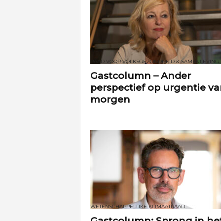
RAAD VOOR VOLKSGEZONDHEID & SAMENLEVING
Gastcolumn – Ander
perspectief op urgentie v
morgen
WETENSCHAPPELIJKE KLIMAATRAAD
Gastcolumn: Sprong in he