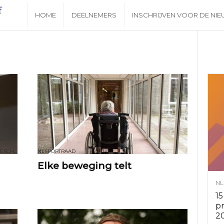
N
HOME
DEELNEMERS
INSCHRIJVEN VOOR DE NI
i
e
u
w
s
RAAD VOOR STRAFRECHTSTOEPASSING EN JEUGDBESCHERMING
NLSPORTRAAD
b
Elke beweging telt
NL
r
15
p
i
2