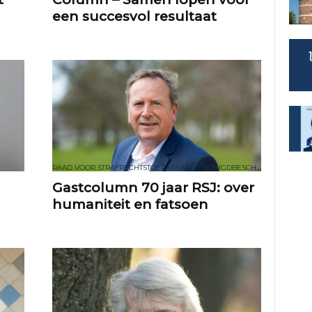
een succesvol resultaat
v
i
e
s
r
RAAD VOOR STRAFRECHTSTOEPASSING EN JEUGDBESCHERMING
Gastcolumn 70 jaar RSJ: over
a
humaniteit en fatsoen
d
e
n