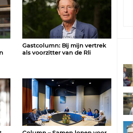
e
f
v
RAAD VOOR DE LEEFOMGEVING EN INFRASTRUCTUUR
Gastcolumn: Bij mijn vertrek
an
als voorzitter van de Rli
a
n
d
e
A
NLSPORTRAAD
d
t
Column – Samen lopen voor