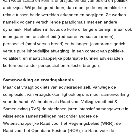
van wetenschap en kennis enerzijds, en die van beleid en politiek
anderzijds. Wil je dat goed doen, dan moet je de ongemakkelijke
relatie tussen beide werelden erkennen en begrijpen. Ze werken
namelijk volgens verschillende paradigma’s met een andere
dynamiek. Niet alleen in focus op korte of langere termijn, maar ook
in omgaan met onzekerheid (reduceren versus omarmen),
perspectief (smal versus breed) en belangen (compromis gericht
versus pure inhoudelijke afweging). In een context van politieke
volatiliteit en maatschappelijke polarisatie kunnen adviesraden
kortom een ander perspectief en reflectie brengen.
Samenwerking en ervaringskennis
Maar dat vraagt ook iets van adviesraden zelf. Vanwege de
complexiteit van vraagstukken ligt ook bij ons meer samenwerking
voor de hand. Wij hebben als Raad voor Volksgezondheid &
Samenleving (RVS) de afgelopen jaren intensief samengewerkt in
wisselende samenstellingen met onder andere de
Wetenschappelijke Raad voor het Regeringsbeleid (WRR), de
Raad voor het Openbaar Bestuur (ROB), de Raad voor de