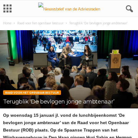
Home
Raad voor het openbaar bestuur
Terugblik ‘De bevlogen jonge ambtenaar’
RAAD VOOR HET OPENBAAR BESTUUR
Terugblik ‘De bevlogen jonge ambtenaar’
Op woensdag 15 januari jl. vond de lunchbijeenkomst ‘De
bevlogen jonge ambtenaar’ van de Raad voor het Openbaar
Bestuur (ROB) plaats. Op de Spaanse Trappen van het
Wijnhavengebouw in Den Haag gingen Huri Sahin en Herman