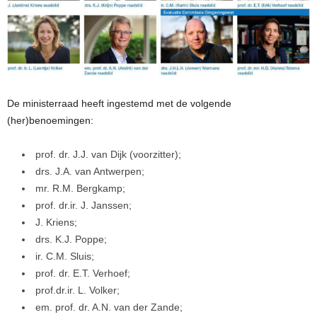
De ministerraad heeft ingestemd met de volgende
(her)benoemingen:
prof. dr. J.J. van Dijk (voorzitter);
drs. J.A. van Antwerpen;
mr. R.M. Bergkamp;
prof. dr.ir. J. Janssen;
J. Kriens;
drs. K.J. Poppe;
ir. C.M. Sluis;
prof. dr. E.T. Verhoef;
prof.dr.ir. L. Volker;
em. prof. dr. A.N. van der Zande;