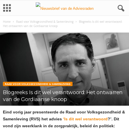
Home
Raad voor Volksgezondheid & Samenleving
Blogreeks Is dit wel verantwoord:
Het ontwarren van de Gordiaanse knoop
RAAD VOOR VOLKSGEZONDHEID & SAMENLEVING
Blogreeks Is dit wel verantwoord: Het ontwarren
van de Gordiaanse knoop
Eind vorig jaar presenteerde de Raad voor Volksgezondheid &
Samenleving (RVS) het advies
‘Is dit wel verantwoord
?’. Dit
vond zijn weerklank in de zorgpraktijk, beleid én politiek: