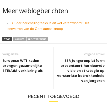
Meer weblogberichten
Ouder bericht
Blogreeks Is dit wel verantwoord: Het
ontwarren van de Gordiaanse knoop
TAGS
ARCHIEF
NIEUWSBERICHT
Vorig artikel
Volgend artikel
Europese WTI-raden
SER Jongerenplatform
brengen gezamenlijke
presenteert hernieuwde
STE(A)M verklaring uit
visie en strategie op
versterkte betrokkenheid
van jongeren
RECENT TOEGEVOEGD