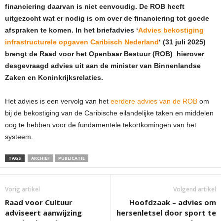
financiering daarvan is niet eenvoudig. De ROB heeft
uitgezocht wat er nodig is om over de financiering tot goede
afspraken te komen. In het briefadvies ‘
Advies bekostiging
infrastructurele opgaven Caribisch Nederland
‘ (31 juli 2025)
brengt de Raad voor het Openbaar Bestuur (ROB) hierover
desgevraagd advies uit aan de minister van Binnenlandse
Zaken en Koninkrijksrelaties.
Het advies is een vervolg van het
e
erdere advies van de ROB
om
bij de bekostiging van de Caribische eilandelijke taken en middelen
oog te hebben voor de fundamentele tekortkomingen van het
systeem.
TAGS
ARCHIEF
PUBLICATIE
Vorig artikel
Volgend artikel
Raad voor Cultuur
Hoofdzaak – advies om
adviseert aanwijzing
hersenletsel door sport te