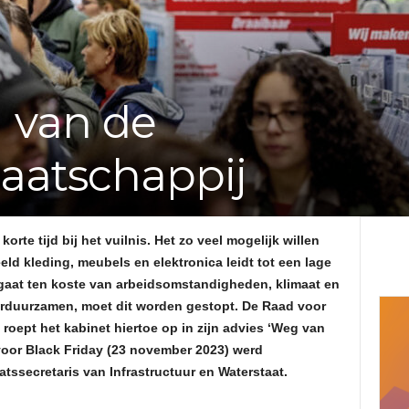
e
f
 van de
v
atschappij
a
n
rte tijd bij het vuilnis. Het zo veel mogelijk willen
d
d kleding, meubels en elektronica leidt tot een lage
t gaat ten koste van arbeidsomstandigheden, klimaat en
e
erduurzamen, moet dit worden gestopt. De Raad voor
 roept het kabinet hiertoe op in zijn advies ‘Weg van
A
oor Black Friday (23 november 2023) werd
tssecretaris van Infrastructuur en Waterstaat.
d