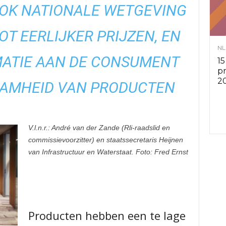
OK NATIONALE WETGEVING
v
OT EERLIJKER PRIJZEN, EN
i
NL
MATIE AAN DE CONSUMENT
15
e
p
2
AAMHEID VAN PRODUCTEN
s
r
V.l.n.r.: André van der Zande (Rli-raadslid en
commissievoorzitter) en staatssecretaris Heijnen
a
van Infrastructuur en Waterstaat. Foto: Fred Ernst
d
e
Producten hebben een te lage
n