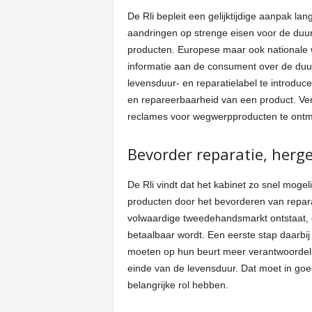
De Rli bepleit een gelijktijdige aanpak la
aandringen op strenge eisen voor de duu
producten. Europese maar ook nationale we
informatie aan de consument over de duu
levensduur- en reparatielabel te introduc
en repareerbaarheid van een product. Ve
reclames voor wegwerpproducten te ont
Bevorder reparatie, herge
De Rli vindt dat het kabinet zo snel moge
producten door het bevorderen van repara
volwaardige tweedehandsmarkt ontstaat, 
betaalbaar wordt. Een eerste stap daarbi
moeten op hun beurt meer verantwoordelij
einde van de levensduur. Dat moet in goe
belangrijke rol hebben.