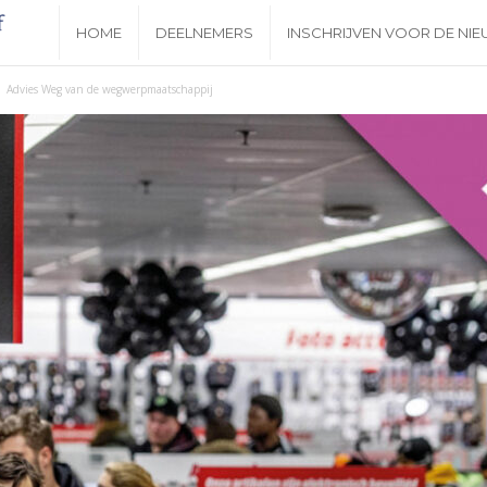
N
HOME
DEELNEMERS
INSCHRIJVEN VOOR DE NI
i
Advies Weg van de wegwerpmaatschappij
e
u
w
s
b
r
i