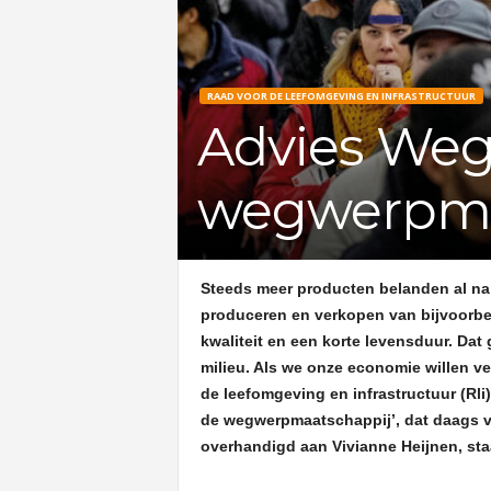
RAAD VOOR DE LEEFOMGEVING EN INFRASTRUCTUUR
Advies Weg
wegwerpma
Steeds meer producten belanden al na ko
produceren en verkopen van bijvoorbeel
kwaliteit en een korte levensduur. Da
milieu. Als we onze economie willen v
de leefomgeving en infrastructuur (Rli)
de wegwerpmaatschappij’, dat daags v
overhandigd aan Vivianne Heijnen, staa