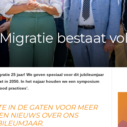
e
f
Migratie bestaat vo
v
a
n
ratie 25 jaar! We geven speciaal voor dit jubileumjaar
d
ziet in 2050. In het najaar houden we een symposium
ood practices’.
e
TE
IN DE GATEN VOOR MEER
A
 EN NIEUWS OVER ONS
d
BILEUMJAAR.