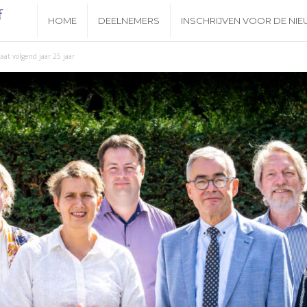
N
HOME
DEELNEMERS
INSCHRIJVEN VOOR DE NI
i
aat volgend jaar 25 jaar
e
u
w
s
b
r
i