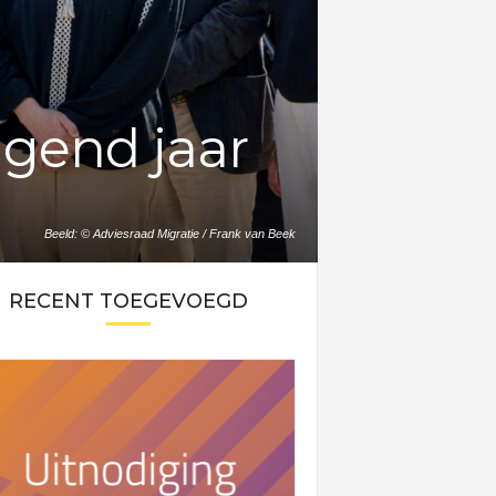
lgend jaar
Beeld: © Adviesraad Migratie / Frank van Beek
RECENT TOEGEVOEGD