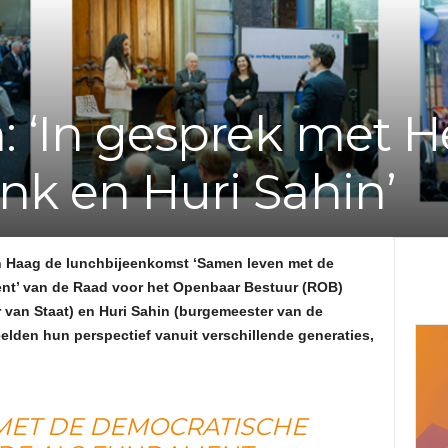
e
f
n: ‘In gesprek met 
v
ink en Huri Sahin’
a
n
n Haag de lunchbijeenkomst ‘Samen leven met de
d
nt’ van de Raad voor het Openbaar Bestuur (ROB)
r van Staat) en Huri Sahin (burgemeester van de
e
elden hun perspectief vanuit verschillende generaties,
A
MET DE DEMOCRATISCHE
d