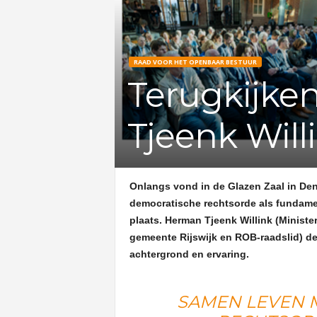
RAAD VOOR HET OPENBAAR BESTUUR
Terugkijke
Tjeenk Will
Onlangs vond in de Glazen Zaal in De
democratische rechtsorde als fundame
plaats. Herman Tjeenk Willink (Ministe
gemeente Rijswijk en ROB-raadslid) de
achtergrond en ervaring.
SAMEN LEVEN 