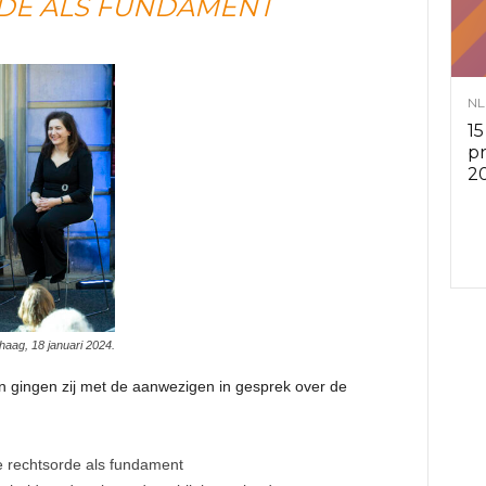
DE ALS FUNDAMENT
v
i
NL
15
e
p
2
s
r
a
haag, 18 januari 2024.
d
n gingen zij met de aanwezigen in gesprek over de
e
n
 rechtsorde als fundament