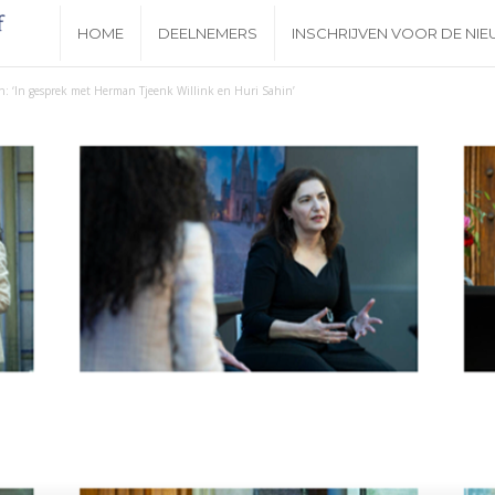
N
HOME
DEELNEMERS
INSCHRIJVEN VOOR DE NI
i
n: ‘In gesprek met Herman Tjeenk Willink en Huri Sahin’
e
u
w
s
b
r
i